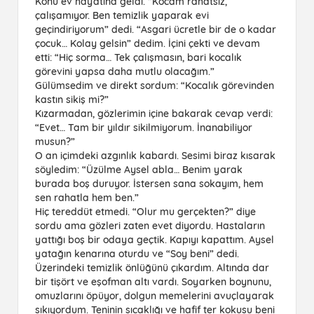
Konu ev hayatına geldi. “Kocam rahatsız,
çalışamıyor. Ben temizlik yaparak evi
geçindiriyorum” dedi. “Asgari ücretle bir de o kadar
çocuk… Kolay gelsin” dedim. İçini çekti ve devam
etti: “Hiç sorma… Tek çalışmasın, bari kocalık
görevini yapsa daha mutlu olacağım.”
Gülümsedim ve direkt sordum: “Kocalık görevinden
kastın sikiş mi?”
Kızarmadan, gözlerimin içine bakarak cevap verdi:
“Evet… Tam bir yıldır sikilmiyorum. İnanabiliyor
musun?”
O an içimdeki azgınlık kabardı. Sesimi biraz kısarak
söyledim: “Üzülme Aysel abla… Benim yarak
burada boş duruyor. İstersen sana sokayım, hem
sen rahatla hem ben.”
Hiç tereddüt etmedi. “Olur mu gerçekten?” diye
sordu ama gözleri zaten evet diyordu. Hastaların
yattığı boş bir odaya geçtik. Kapıyı kapattım. Aysel
yatağın kenarına oturdu ve “Soy beni” dedi.
Üzerindeki temizlik önlüğünü çıkardım. Altında dar
bir tişört ve eşofman altı vardı. Soyarken boynunu,
omuzlarını öpüyor, dolgun memelerini avuçlayarak
sıkıyordum. Teninin sıcaklığı ve hafif ter kokusu beni