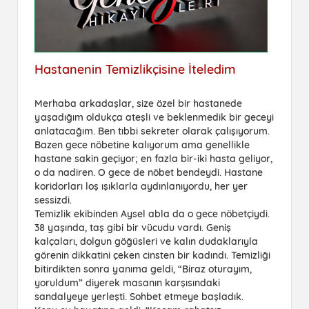
Hastanenin Temizlikçisine İteledim
Merhaba arkadaşlar, size özel bir hastanede
yaşadığım oldukça ateşli ve beklenmedik bir geceyi
anlatacağım. Ben tıbbi sekreter olarak çalışıyorum.
Bazen gece nöbetine kalıyorum ama genellikle
hastane sakin geçiyor; en fazla bir-iki hasta geliyor,
o da nadiren. O gece de nöbet bendeydi. Hastane
koridorları loş ışıklarla aydınlanıyordu, her yer
sessizdi.
Temizlik ekibinden Aysel abla da o gece nöbetçiydi.
38 yaşında, taş gibi bir vücudu vardı. Geniş
kalçaları, dolgun göğüsleri ve kalın dudaklarıyla
görenin dikkatini çeken cinsten bir kadındı. Temizliği
bitirdikten sonra yanıma geldi, “Biraz oturayım,
yoruldum” diyerek masanın karşısındaki
sandalyeye yerleşti. Sohbet etmeye başladık.