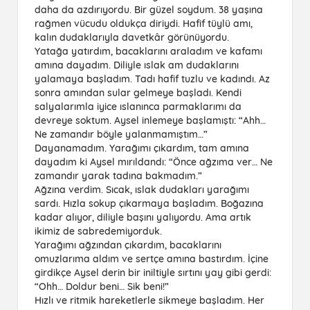
daha da azdırıyordu. Bir güzel soydum. 38 yaşına
rağmen vücudu oldukça diriydi. Hafif tüylü amı,
kalın dudaklarıyla davetkâr görünüyordu.
Yatağa yatırdım, bacaklarını araladım ve kafamı
amına dayadım. Diliyle ıslak am dudaklarını
yalamaya başladım. Tadı hafif tuzlu ve kadındı. Az
sonra amından sular gelmeye başladı. Kendi
salyalarımla iyice ıslanınca parmaklarımı da
devreye soktum. Aysel inlemeye başlamıştı: “Ahh…
Ne zamandır böyle yalanmamıştım…”
Dayanamadım. Yarağımı çıkardım, tam amına
dayadım ki Aysel mırıldandı: “Önce ağzıma ver… Ne
zamandır yarak tadına bakmadım.”
Ağzına verdim. Sıcak, ıslak dudakları yarağımı
sardı. Hızla sokup çıkarmaya başladım. Boğazına
kadar alıyor, diliyle başını yalıyordu. Ama artık
ikimiz de sabredemiyorduk.
Yarağımı ağzından çıkardım, bacaklarını
omuzlarıma aldım ve sertçe amına bastırdım. İçine
girdikçe Aysel derin bir iniltiyle sırtını yay gibi gerdi:
“Ohh… Doldur beni… Sik beni!”
Hızlı ve ritmik hareketlerle sikmeye başladım. Her