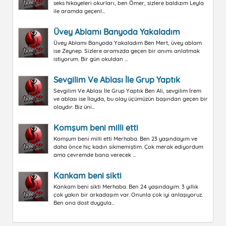
seks hikayeleri okurları, ben Ömer, sizlere baldızım Leyla
ile aramda geçenl...
Üvey Ablamı Banyoda Yakaladım
Üvey Ablamı Banyoda Yakaladım Ben Mert, üvey ablam
ise Zeynep. Sizlere aramızda geçen bir anımı anlatmak
istiyorum. Bir gün okuldan ...
Sevgilim Ve Ablası İle Grup Yaptık
Sevgilim Ve Ablası İle Grup Yaptık Ben Ali, sevgilim İrem
ve ablası ise İlayda, bu olay üçümüzün başından geçen bir
olaydır. Biz üni...
Komşum beni milli etti
Komşum beni milli etti Merhaba. Ben 23 yaşındayım ve
daha önce hiç kadın sikmemiştim. Çok merak ediyordum
ama çevremde bana verecek ...
Kankam beni sikti
Kankam beni sikti Merhaba. Ben 24 yaşındayım. 3 yıllık
çok yakın bir arkadaşım var. Onunla çok iyi anlaşıyoruz.
Ben ona dost duygula...